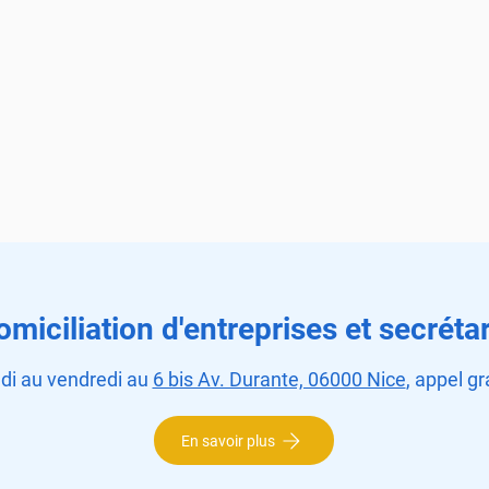
omiciliation d'entreprises et secrétar
ndi au vendredi au
6 bis Av. Durante, 06000 Nice
, appel gr
Prix des carburants :
Déma
En savoir plus
comment trouver la station-
servi
service la moins chère ?
diff