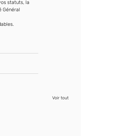
os statuts, la 
é Général 
dables.
Voir tout