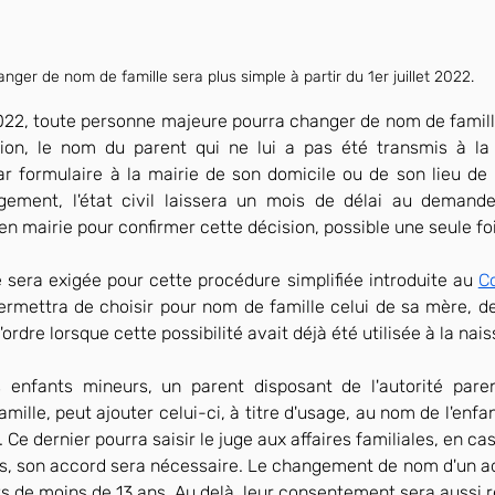
nger de nom de famille sera plus simple à partir du 1er juillet 2022.
t 2022, toute personne majeure pourra changer de nom de famil
tion, le nom du parent qui ne lui a pas été transmis à la
ar formulaire à la mairie de son domicile ou de son lieu de 
gement, l'état civil laissera un mois de délai au demande
n mairie pour confirmer cette décision, possible une seule foi
e sera exigée pour cette procédure simplifiée introduite au 
Co
permettra de choisir pour nom de famille celui de sa mère, de
'ordre lorsque cette possibilité avait déjà été utilisée à la nai
s enfants mineurs, un parent disposant de l'autorité paren
ille, peut ajouter celui-ci, à titre d'usage, au nom de l'enfant
 Ce dernier pourra saisir le juge aux affaires familiales, en ca
ans, son accord sera nécessaire. Le changement de nom d'un ad
ts de moins de 13 ans. Au delà, leur consentement sera aussi r