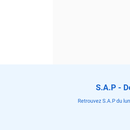
S.A.P - D
Retrouvez S.A.P du lu
La facturation électronique :
obligatoire au 1er septembre
2026