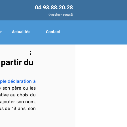
04.93.88.20.28
(Appel non surtaxé)
r
Actualités
Contact
partir du
ple déclaration à 
 son père ou les 
ative au choix du 
 ajouter son nom, 
us de 13 ans, son 