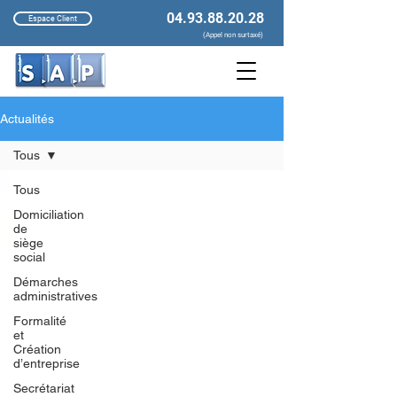
04.93.88.20.28
Espace Client
(Appel non surtaxé)
Actualités
Tous
Tous
Domiciliation
de
siège
social
Démarches
administratives
Formalité
et
Création
d’entreprise
Secrétariat