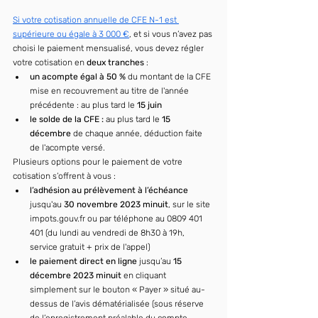
Si votre cotisation annuelle de CFE N-1 est 
supérieure ou égale à 3 000 €
, et si vous n’avez pas 
choisi le paiement mensualisé, vous devez régler 
votre cotisation en 
deux tranches
 :
un acompte égal à 50 %
 du montant de la CFE 
mise en recouvrement au titre de l'année 
précédente : au plus tard le 
15 juin
le solde de la CFE : 
au plus tard le 
15 
décembre
 de chaque année, déduction faite 
de l'acompte versé.
Plusieurs options pour le paiement de votre 
cotisation s’offrent à vous :
l’adhésion au prélèvement à l’échéance
jusqu'au 
30 novembre 2023 minuit
,
sur le site 
impots.gouv.fr ou par téléphone au 0809 401 
401 (du lundi au vendredi de 8h30 à 19h, 
service gratuit + prix de l'appel)
le paiement direct en ligne
 jusqu’au 
15 
décembre 2023 minuit 
en cliquant 
simplement sur le bouton « Payer » situé au-
dessus de l’avis dématérialisée (sous réserve 
de l’enregistrement préalable du compte 